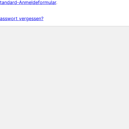
tandard-Anmeldeformular
.
asswort vergessen?